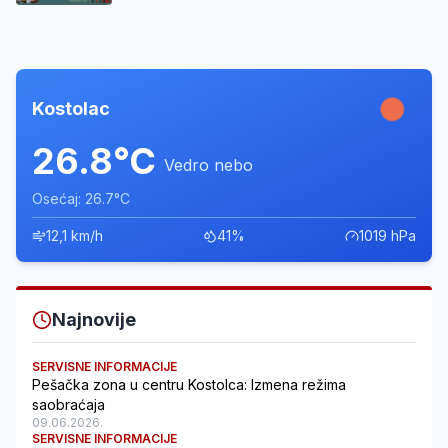
Kostolac
26.8°C
Vedro nebo
Osećaj: 26.7°C
12,1 km/h
41%
1019 hPa
Najnovije
SERVISNE INFORMACIJE
Pešačka zona u centru Kostolca: Izmena režima
saobraćaja
09.06.2026.
SERVISNE INFORMACIJE