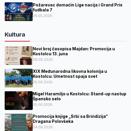
Požarevac domaćin Lige nacija i Grand Prix
fudbala 7
26.05.2026.
Kultura
Novi broj časopisa Majdan: Promocija u
Kostolcu 13. juna
08.06.2026.
XIX Međunarodna likovna kolonija u
Kostolcu: Umetnost spaja svet
05.06.2026.
Migel Haramiljo u Kostolcu: Stand-up nastup
Špansko selo
05.06.2026.
Promocija knjige „Srbi sa Brindizija“
Dragana Polovšeka
04.06.2026.