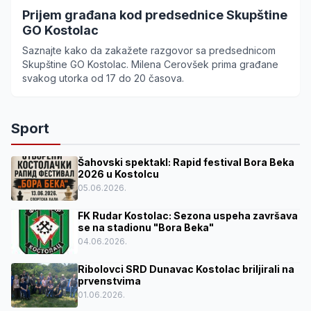
Prijem građana kod predsednice Skupštine
GO Kostolac
Saznajte kako da zakažete razgovor sa predsednicom
Skupštine GO Kostolac. Milena Cerovšek prima građane
svakog utorka od 17 do 20 časova.
Sport
Šahovski spektakl: Rapid festival Bora Beka
2026 u Kostolcu
05.06.2026.
FK Rudar Kostolac: Sezona uspeha završava
se na stadionu "Bora Beka"
04.06.2026.
Ribolovci SRD Dunavac Kostolac briljirali na
prvenstvima
01.06.2026.