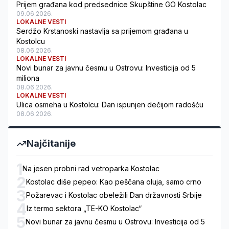
Prijem građana kod predsednice Skupštine GO Kostolac
09.06.2026.
LOKALNE VESTI
Serdžo Krstanoski nastavlja sa prijemom građana u
Kostolcu
08.06.2026.
LOKALNE VESTI
Novi bunar za javnu česmu u Ostrovu: Investicija od 5
miliona
08.06.2026.
LOKALNE VESTI
Ulica osmeha u Kostolcu: Dan ispunjen dečijom radošću
08.06.2026.
Najčitanije
1
Na jesen probni rad vetroparka Kostolac
2
Kostolac diše pepeo: Kao peščana oluja, samo crno
3
Požarevac i Kostolac obeležili Dan državnosti Srbije
4
Iz termo sektora „TE-KO Kostolac“
5
Novi bunar za javnu česmu u Ostrovu: Investicija od 5