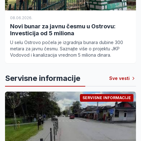
08.06.2026.
Novi bunar za javnu česmu u Ostrovu:
Investicija od 5 miliona
U selu Ostrovo počela je izgradnja bunara dubine 300
metara za javnu česmu. Saznajte više o projektu JKP
Vodovod i kanalizacija vrednom 5 miliona dinara.
Servisne informacije
Sve vesti
SERVISNE INFORMACIJE