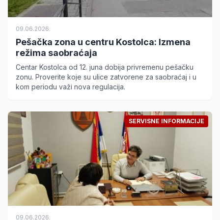
09.06.2026.
Pešačka zona u centru Kostolca: Izmena
režima saobraćaja
Centar Kostolca od 12. juna dobija privremenu pešačku
zonu. Proverite koje su ulice zatvorene za saobraćaj i u
kom periodu važi nova regulacija.
SERVISNE INFORMACIJE
09.06.2026.