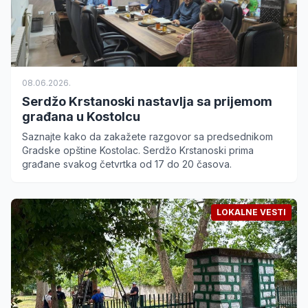
08.06.2026.
Serdžo Krstanoski nastavlja sa prijemom
građana u Kostolcu
Saznajte kako da zakažete razgovor sa predsednikom
Gradske opštine Kostolac. Serdžo Krstanoski prima
građane svakog četvrtka od 17 do 20 časova.
LOKALNE VESTI