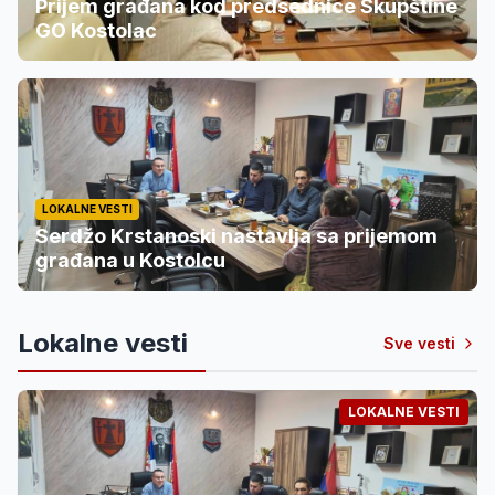
Prijem građana kod predsednice Skupštine
GO Kostolac
LOKALNE VESTI
Serdžo Krstanoski nastavlja sa prijemom
građana u Kostolcu
Lokalne vesti
Sve vesti
LOKALNE VESTI