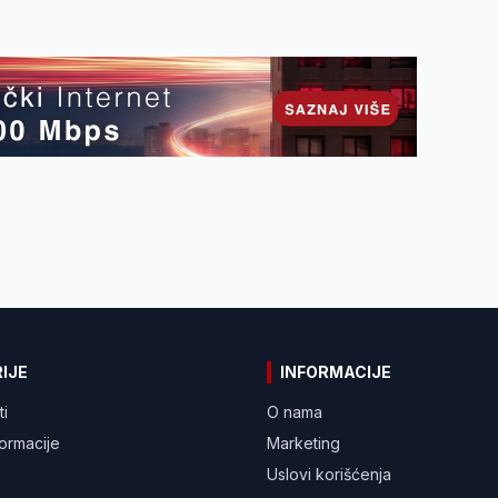
IJE
INFORMACIJE
ti
O nama
formacije
Marketing
Uslovi korišćenja