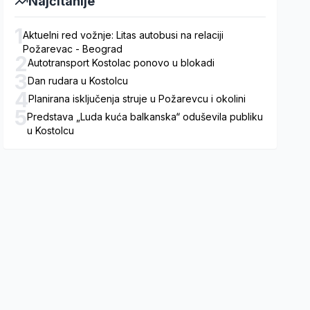
Najčitanije
1
Aktuelni red vožnje: Litas autobusi na relaciji
Požarevac - Beograd
2
Autotransport Kostolac ponovo u blokadi
3
Dan rudara u Kostolcu
4
Planirana isključenja struje u Požarevcu i okolini
5
Predstava „Luda kuća balkanska“ oduševila publiku
u Kostolcu