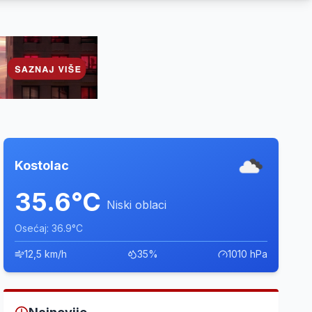
Kostolac
35.6°C
Niski oblaci
Osećaj: 36.9°C
12,5 km/h
35%
1010 hPa