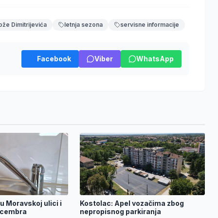
ože Dimitrijevića
letnja sezona
servisne informacije
Facebook
Viber
WhatsApp
u Moravskoj ulici i
Kostolac: Apel vozačima zbog
ecembra
nepropisnog parkiranja