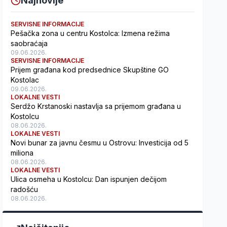
Najnovije
SERVISNE INFORMACIJE
Pešačka zona u centru Kostolca: Izmena režima
saobraćaja
09.06.2026.
SERVISNE INFORMACIJE
Prijem građana kod predsednice Skupštine GO
Kostolac
09.06.2026.
LOKALNE VESTI
Serdžo Krstanoski nastavlja sa prijemom građana u
Kostolcu
08.06.2026.
LOKALNE VESTI
Novi bunar za javnu česmu u Ostrovu: Investicija od 5
miliona
08.06.2026.
LOKALNE VESTI
Ulica osmeha u Kostolcu: Dan ispunjen dečijom
radošću
08.06.2026.