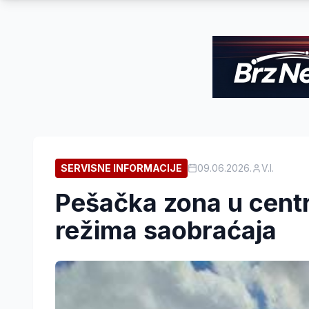
SERVISNE INFORMACIJE
09.06.2026.
V.I.
Pešačka zona u cent
režima saobraćaja