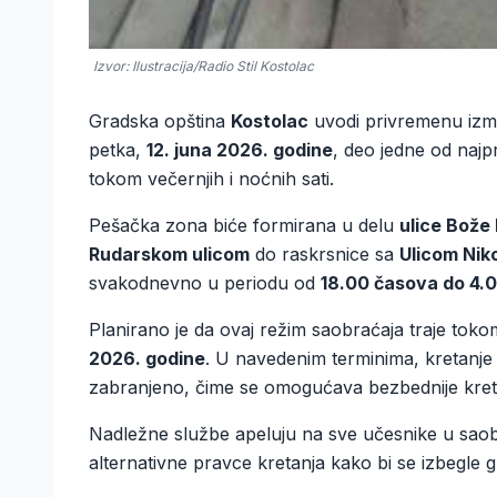
Izvor: Ilustracija/Radio Stil Kostolac
Gradska opština
Kostolac
uvodi privremenu izm
petka,
12. juna 2026. godine
, deo jedne od najp
tokom večernjih i noćnih sati.
Pešačka zona biće formirana u delu
ulice Bože 
Rudarskom ulicom
do raskrsnice sa
Ulicom Nik
svakodnevno u periodu od
18.00 časova do 4.
Planirano je da ovaj režim saobraćaja traje toko
2026. godine
. U navedenim terminima, kretanje
zabranjeno, čime se omogućava bezbednije kret
Nadležne službe apeluju na sve učesnike u saobra
alternativne pravce kretanja kako bi se izbegle 