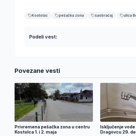
Kostolac
pešačka zona
saobraćaj
ulica B
Podeli vest:
Povezane vesti
Privremena pešačka zona u centru
Isključenje vode 
Kostolca 1. i 2. maja
Dragovcu 29. d