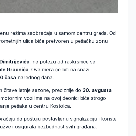
enu režima saobraćaja u samom centru grada. Od
rometnijih ulica biće pretvoren u pešačku zonu
Dimitrijevića
, na potezu od raskrsnice sa
ole Graonića
. Ova mera će biti na snazi
00 časa
narednog dana.
m čitave letnje sezone, preciznije do
30. avgusta
 motornim vozilima na ovoj deonici biće strogo
anje pešaka u centru Kostolca.
ćaju da poštuju postavljenu signalizaciju i koriste
gužve i osigurala bezbednost svih građana.