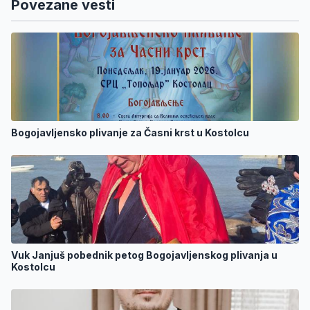
Povezane vesti
Bogojavljensko plivanje za Časni krst u Kostolcu
Vuk Janjuš pobednik petog Bogojavljenskog plivanja u
Kostolcu