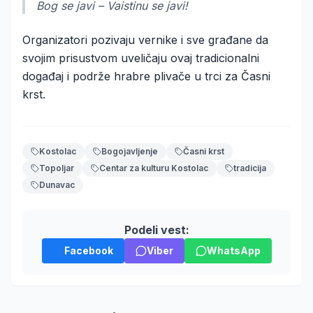
Bog se javi – Vaistinu se javi!
Organizatori pozivaju vernike i sve građane da
svojim prisustvom uveličaju ovaj tradicionalni
događaj i podrže hrabre plivače u trci za Časni
krst.
Kostolac
Bogojavljenje
Časni krst
Topoljar
Centar za kulturu Kostolac
tradicija
Dunavac
Podeli vest:
Facebook
Viber
WhatsApp