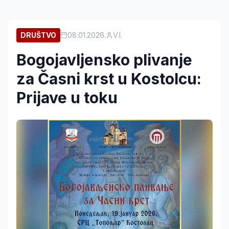
DRUŠTVO
08.01.2026.
V.I.
Bogojavljensko plivanje
za Časni krst u Kostolcu:
Prijave u toku