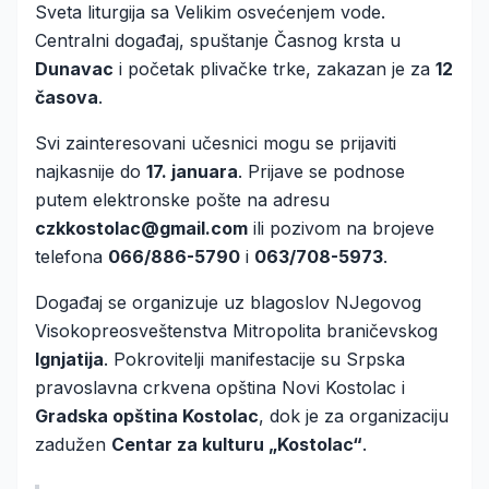
Sveta liturgija sa Velikim osvećenjem vode.
Centralni događaj, spuštanje Časnog krsta u
Dunavac
i početak plivačke trke, zakazan je za
12
časova
.
Svi zainteresovani učesnici mogu se prijaviti
najkasnije do
17. januara
. Prijave se podnose
putem elektronske pošte na adresu
czkkostolac@gmail.com
ili pozivom na brojeve
telefona
066/886-5790
i
063/708-5973
.
Događaj se organizuje uz blagoslov NJegovog
Visokopreosveštenstva Mitropolita braničevskog
Ignjatija
. Pokrovitelji manifestacije su Srpska
pravoslavna crkvena opština Novi Kostolac i
Gradska opština Kostolac
, dok je za organizaciju
zadužen
Centar za kulturu „Kostolac“
.