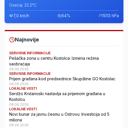
Osećaj: 22.2°C
7,0 km/h
64%
1013 hPa
Najnovije
SERVISNE INFORMACIJE
Pešačka zona u centru Kostolca: Izmena režima
saobraćaja
09.06.2026.
SERVISNE INFORMACIJE
Prijem građana kod predsednice Skupštine GO Kostolac
09.06.2026.
LOKALNE VESTI
Serdžo Krstanoski nastavlja sa prijemom građana u
Kostolcu
08.06.2026.
LOKALNE VESTI
Novi bunar za javnu česmu u Ostrovu: Investicija od 5
miliona
08.06.2026.