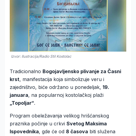
Izvor: Ilustracija/Radio Stil Kostolac
Tradicionalno
Bogojavljensko plivanje za Časni
krst
, manifestacija koja simbolizuje veru i
zajedništvo, biće održano u ponedeljak,
19.
januara
, na popularnoj kostolačkoj plaži
„Topoljar“
.
Program obeležavanja velikog hrišćanskog
praznika počinje u crkvi
Svetog Maksima
Ispovednika
, gde će od
8 časova
biti služena