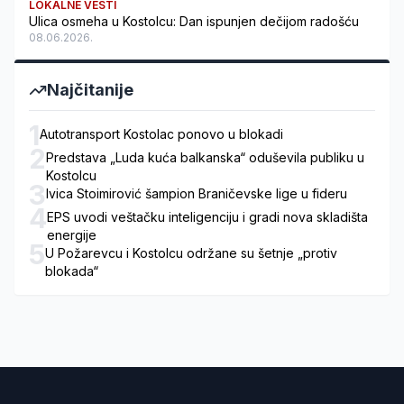
LOKALNE VESTI
Ulica osmeha u Kostolcu: Dan ispunjen dečijom radošću
08.06.2026.
Najčitanije
1
Autotransport Kostolac ponovo u blokadi
2
Predstava „Luda kuća balkanska“ oduševila publiku u
Kostolcu
3
Ivica Stoimirović šampion Braničevske lige u fideru
4
EPS uvodi veštačku inteligenciju i gradi nova skladišta
energije
5
U Požarevcu i Kostolcu održane su šetnje „protiv
blokada“