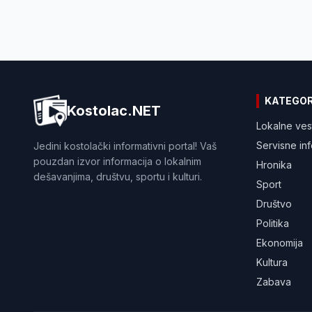
KATEGOR
Kostolac.NET
Lokalne ves
Servisne in
Jedini kostolački informativni portal! Vaš
pouzdan izvor informacija o lokalnim
Hronika
dešavanjima, društvu, sportu i kulturi.
Sport
Društvo
Politika
Ekonomija
Kultura
Zabava