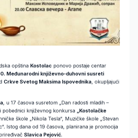
adska opština
Kostolac
ponovo postaje centar
0. Međunarodni književno-duhovni susreti
ed
Crkve Svetog Maksima Ispovednika
, okupljajući
ja
, u 17 časova susretom „Dan radosti mladih –
ni pobednici književnog konkursa
„Kostolačke
hničke škole „Nikola Tesla“, Muzičke škole „Stevan
. Istog dana od 19 časova, planirana je promocija
priređivač
Slavica Pejović
.