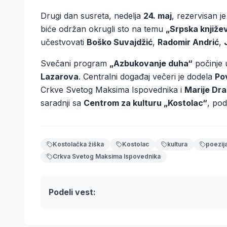
Drugi dan susreta, nedelja
24. maj
, rezervisan j
biće održan okrugli sto na temu
„Srpska knjiže
učestvovati
Boško Suvajdžić
,
Radomir Andrić
,
Svečani program
„Azbukovanje duha“
počinje 
Lazarova
. Centralni događaj večeri je dodela
Po
Crkve Svetog Maksima Ispovednika i
Marije Dra
saradnji sa
Centrom za kulturu „Kostolac“
, po
Kostolačka žiška
Kostolac
kultura
poezij
Crkva Svetog Maksima Ispovednika
Podeli vest: