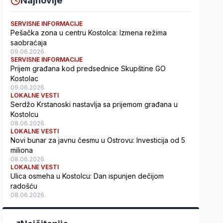
Najnovije
SERVISNE INFORMACIJE
Pešačka zona u centru Kostolca: Izmena režima
saobraćaja
09.06.2026.
SERVISNE INFORMACIJE
Prijem građana kod predsednice Skupštine GO
Kostolac
09.06.2026.
LOKALNE VESTI
Serdžo Krstanoski nastavlja sa prijemom građana u
Kostolcu
08.06.2026.
LOKALNE VESTI
Novi bunar za javnu česmu u Ostrovu: Investicija od 5
miliona
08.06.2026.
LOKALNE VESTI
Ulica osmeha u Kostolcu: Dan ispunjen dečijom
radošću
08.06.2026.