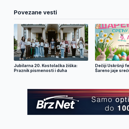
Povezane vesti
Jubilarna 20. Kostolačka žiška:
Dečiji Uskršnji f
Praznik pismenosti i duha
Šareno jaje sreć