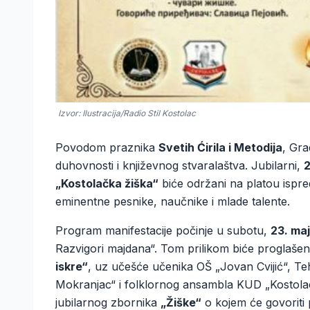
Izvor: Ilustracija/Radio Stil Kostolac
Povodom praznika
Svetih Ćirila i Metodija
, Gr
duhovnosti i književnog stvaralaštva. Jubilarni,
2
„Kostolačka žiška“
biće održani na platou ispr
eminentne pesnike, naučnike i mlade talente.
Program manifestacije počinje u subotu,
23. ma
Razvigori majdana“. Tom prilikom biće proglaše
iskre“
, uz učešće učenika OŠ „Jovan Cvijić“, Te
Mokranjac“ i folklornog ansambla KUD „Kostolac“
jubilarnog zbornika
„Žiške“
o kojem će govoriti 