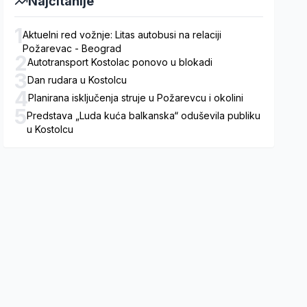
Najčitanije
1
Aktuelni red vožnje: Litas autobusi na relaciji
Požarevac - Beograd
2
Autotransport Kostolac ponovo u blokadi
3
Dan rudara u Kostolcu
4
Planirana isključenja struje u Požarevcu i okolini
5
Predstava „Luda kuća balkanska“ oduševila publiku
u Kostolcu