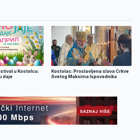
estival u Kostolcu:
Kostolac: Proslavljena slava Crkve
u daje
Svetog Maksima Ispovednika