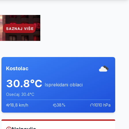
Kostolac
30.8°C
Isprekidani oblaci
Osećaj: 30.4°C
18,8 km/h
38%
1010 hPa