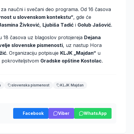
e za naučni i svečani deo programa. Od 16 časova
vnost u slovenskom kontekstu“
, gde će
Jasmina Živković
,
Ljubiša Tadić
i
Golub Jašović
.
u 18 časova uz blagoslov protojereja
Dejana
velje slovenske pismenosti
, uz nastup Hora
žić
. Organizaciju potpisuje
KLJK „Majdan“
u
d pokroviteljstvom
Gradske opštine Kostolac
.
a
slovenska pismenost
KLJK Majdan
Facebook
Viber
WhatsApp