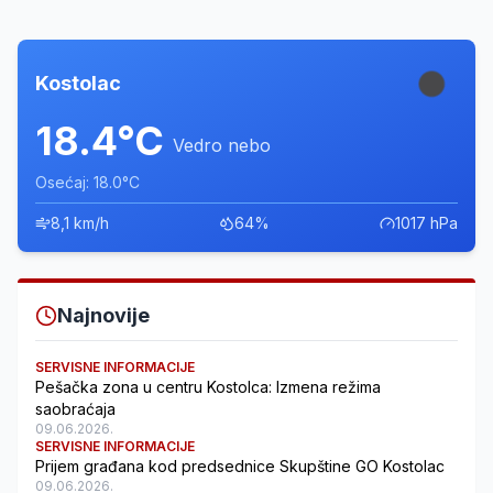
Kostolac
18.4°C
Vedro nebo
Osećaj: 18.0°C
8,1 km/h
64%
1017 hPa
Najnovije
SERVISNE INFORMACIJE
Pešačka zona u centru Kostolca: Izmena režima
saobraćaja
09.06.2026.
SERVISNE INFORMACIJE
Prijem građana kod predsednice Skupštine GO Kostolac
09.06.2026.