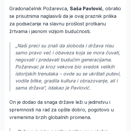
Gradonačelnik Požarevca,
Saša Pavlović
, obratio
se prisutnima naglasivši da je ovaj praznik prilika
za podsećanje na slavnu prošlost protkanu
žrtvama i jasnom vizijom budućnosti.
„Naši preci su znali da sloboda i država nisu
samo pravo već i obaveza koja se mora čuvati,
negovati i predavati budućim generacijama.
Požarevac je kroz vekove bio svedok velikih
istorijskih trenutaka – ovde su se ukrštali putevi,
vodile bitke, gradila kultura i obrazovanje, ali i
sama država“, istakao je Pavlović.
On je dodao da snaga države leži u jedinstvu i
spremnosti na rad za opšte dobro, pogotovo u
vremenima brzih globalnih promena.