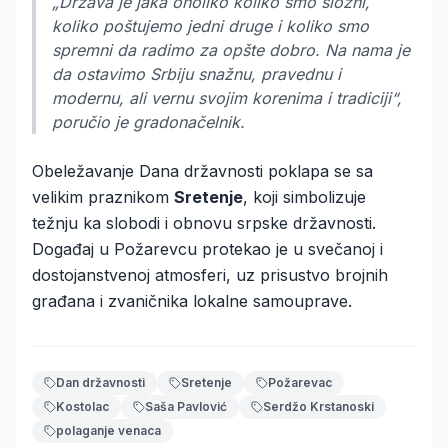
„Država je jaka onoliko koliko smo složni,
koliko poštujemo jedni druge i koliko smo
spremni da radimo za opšte dobro. Na nama je
da ostavimo Srbiju snažnu, pravednu i
modernu, ali vernu svojim korenima i tradiciji“,
poručio je gradonačelnik.
Obeležavanje Dana državnosti poklapa se sa
velikim praznikom
Sretenje
, koji simbolizuje
težnju ka slobodi i obnovu srpske državnosti.
Događaj u Požarevcu protekao je u svečanoj i
dostojanstvenoj atmosferi, uz prisustvo brojnih
građana i zvaničnika lokalne samouprave.
Dan državnosti
Sretenje
Požarevac
Kostolac
Saša Pavlović
Serdžo Krstanoski
polaganje venaca