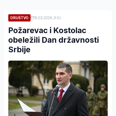
DRUŠTVO
15.02.2026.
V.I.
Požarevac i Kostolac
obeležili Dan državnosti
Srbije