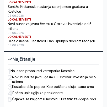
LOKALNE VESTI
Serdžo Krstanoski nastavlja sa prijemom građana u
Kostolcu
08.06.2026.
LOKALNE VESTI
Novi bunar za javnu česmu u Ostrovu: Investicija od 5
miliona
08.06.2026.
LOKALNE VESTI
Ulica osmeha u Kostolcu: Dan ispunjen dečijom radošću
08.06.2026.
Najčitanije
1
Na jesen probni rad vetroparka Kostolac
2
Novi bunar za javnu česmu u Ostrovu: Investicija od 5
miliona
3
Kostolac diše pepeo: Kao peščana oluja, samo crno
4
Počeo upis uglja za penzionere
5
Čajanka sa knjigom u Kostolcu: Praznik zavičajne reči