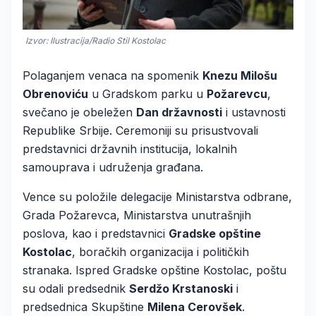
Izvor: Ilustracija/Radio Stil Kostolac
Polaganjem venaca na spomenik
Knezu Milošu
Obrenoviću
u Gradskom parku u
Požarevcu
,
svečano je obeležen
Dan državnosti
i ustavnosti
Republike Srbije. Ceremoniji su prisustvovali
predstavnici državnih institucija, lokalnih
samouprava i udruženja građana.
Vence su položile delegacije Ministarstva odbrane,
Grada Požarevca, Ministarstva unutrašnjih
poslova, kao i predstavnici
Gradske opštine
Kostolac
, boračkih organizacija i političkih
stranaka. Ispred Gradske opštine Kostolac, poštu
su odali predsednik
Serdžo Krstanoski
i
predsednica Skupštine
Milena Cerovšek
.