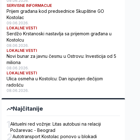
09.06.2026.
SERVISNE INFORMACIJE
Prijem građana kod predsednice Skupštine GO
Kostolac
09.06.2026.
LOKALNE VESTI
Serdžo Krstanoski nastavlja sa prijemom građana u
Kostolcu
08.06.2026.
LOKALNE VESTI
Novi bunar za javnu česmu u Ostrovu: Investicija od 5
miliona
08.06.2026.
LOKALNE VESTI
Ulica osmeha u Kostolcu: Dan ispunjen dečijom
radošću
08.06.2026.
Najčitanije
1
Aktuelni red vožnje: Litas autobusi na relaciji
Požarevac - Beograd
2
Autotransport Kostolac ponovo u blokadi