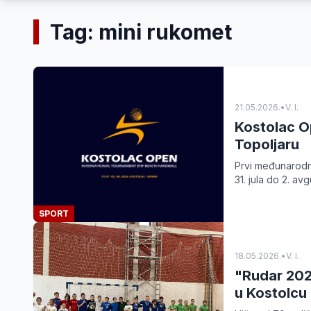
Tag: mini rukomet
21.05.2026.
•
V. I.
Kostolac O
Topoljaru
Prvi međunarodn
31. jula do 2. av
SPORT
18.05.2026.
•
V. I.
"Rudar 202
u Kostolcu