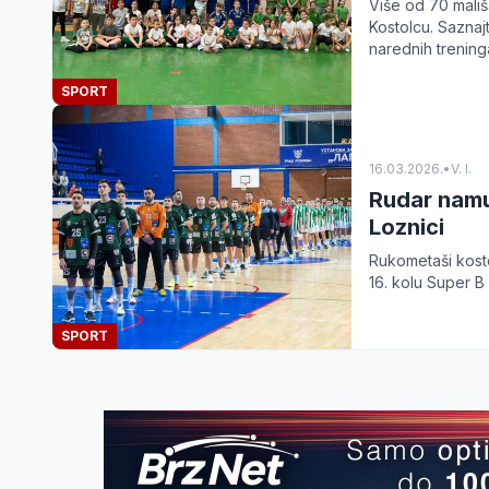
Više od 70 mališ
Kostolcu. Saznaj
narednih trening
SPORT
16.03.2026.
•
V. I.
Rudar namu
Loznici
Rukometaši kost
16. kolu Super B 
SPORT