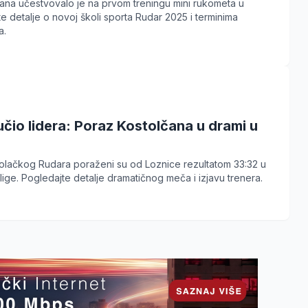
ana učestvovalo je na prvom treningu mini rukometa u
te detalje o novoj školi sporta Rudar 2025 i terminima
a.
čio lidera: Poraz Kostolčana u drami u
olačkog Rudara poraženi su od Loznice rezultatom 33:32 u
lige. Pogledajte detalje dramatičnog meča i izjavu trenera.