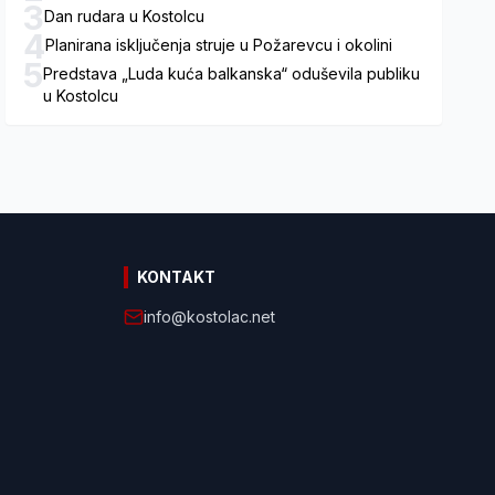
3
Dan rudara u Kostolcu
4
Planirana isključenja struje u Požarevcu i okolini
5
Predstava „Luda kuća balkanska“ oduševila publiku
u Kostolcu
KONTAKT
info@kostolac.net