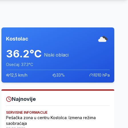
Kostolac
36.2°C
Niski oblaci
Osećaj: 37.3°C
12,5 km/h
33%
1010 hPa
Najnovije
SERVISNE INFORMACIJE
Pešačka zona u centru Kostolca: Izmena režima
saobraćaja