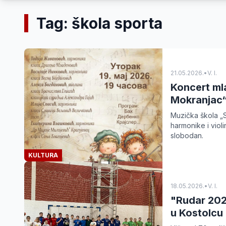
Tag: škola sporta
21.05.2026.
•
V. I.
Koncert mla
Mokranjac
Muzička škola „
harmonike i violi
slobodan.
KULTURA
18.05.2026.
•
V. I.
"Rudar 202
u Kostolcu