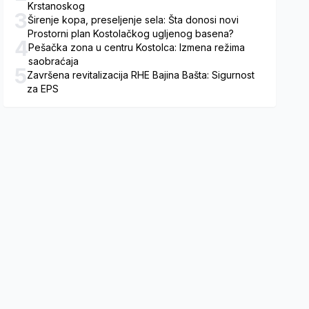
Krstanoskog
3
Širenje kopa, preseljenje sela: Šta donosi novi
Prostorni plan Kostolačkog ugljenog basena?
4
Pešačka zona u centru Kostolca: Izmena režima
saobraćaja
5
Završena revitalizacija RHE Bajina Bašta: Sigurnost
za EPS