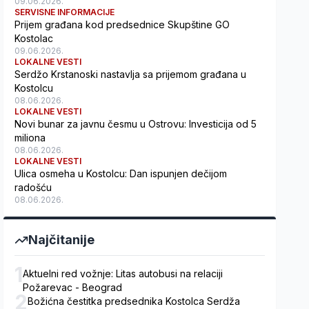
09.06.2026.
SERVISNE INFORMACIJE
Prijem građana kod predsednice Skupštine GO
Kostolac
09.06.2026.
LOKALNE VESTI
Serdžo Krstanoski nastavlja sa prijemom građana u
Kostolcu
08.06.2026.
LOKALNE VESTI
Novi bunar za javnu česmu u Ostrovu: Investicija od 5
miliona
08.06.2026.
LOKALNE VESTI
Ulica osmeha u Kostolcu: Dan ispunjen dečijom
radošću
08.06.2026.
Najčitanije
1
Aktuelni red vožnje: Litas autobusi na relaciji
Požarevac - Beograd
2
Božićna čestitka predsednika Kostolca Serdža