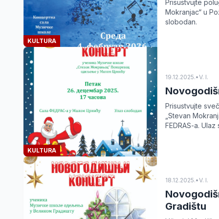
Prisustvujte po
Mokranjac“ u Pož
slobodan.
KULTURA
19.12.2025.
•
V. I.
Novogodišn
Prisustvujte sv
„Stevan Mokranj
FEDRAS-a. Ulaz 
KULTURA
18.12.2025.
•
V. I.
Novogodišn
Gradištu