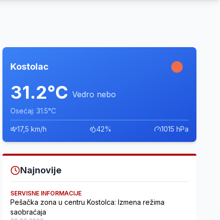
Kostolac
31.2°C
Vedro nebo
Osećaj: 31.5°C
17,5 km/h
42%
1015 hPa
Najnovije
SERVISNE INFORMACIJE
Pešačka zona u centru Kostolca: Izmena režima
saobraćaja