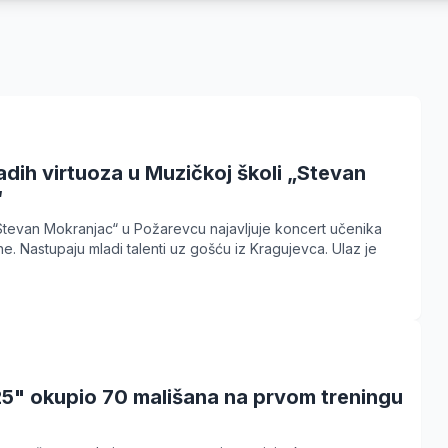
dih virtuoza u Muzičkoj školi „Stevan
“
Stevan Mokranjac“ u Požarevcu najavljuje koncert učenika
ne. Nastupaju mladi talenti uz gošću iz Kragujevca. Ulaz je
5" okupio 70 mališana na prvom treningu