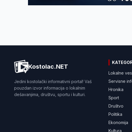
KATEGOR
Kostolac.NET
Lokalne ves
Servisne in
Jedini kostolački informativni portal! Vaš
pouzdan izvor informacija o lokalnim
Hronika
dešavanjima, društvu, sportu i kulturi.
Sport
Društvo
Politika
Ekonomija
Kultura