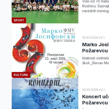
Više od 70 mališ
Kostolcu. Saznaj
narednih trening
SPORT
16.03.2026.
•
V. I.
Marko Josif
Požarevcu
Istaknuti violin
školi „Stevan Mo
KULTURA
02.02.2026.
•
V. I.
Koncert uč
Požarevcu