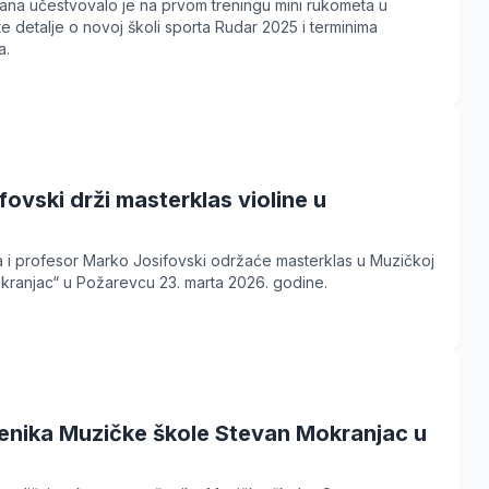
ana učestvovalo je na prvom treningu mini rukometa u
te detalje o novoj školi sporta Rudar 2025 i terminima
a.
ovski drži masterklas violine u
ista i profesor Marko Josifovski održaće masterklas u Muzičkoj
kranjac“ u Požarevcu 23. marta 2026. godine.
enika Muzičke škole Stevan Mokranjac u