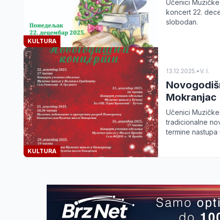
Učenici Muzičke 
koncert 22. decem
slobodan.
KULTURA
13.12.2025.
•
V. I.
Novogodišn
Mokranjac
Učenici Muzičke
tradicionalne n
termine nastupa 
KULTURA