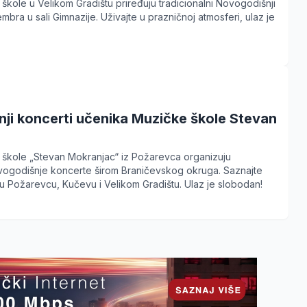
škole u Velikom Gradištu priređuju tradicionalni Novogodišnji
bra u sali Gimnazije. Uživajte u prazničnoj atmosferi, ulaz je
ji koncerti učenika Muzičke škole Stevan
 škole „Stevan Mokranjac“ iz Požarevca organizuju
ovogodišnje koncerte širom Braničevskog okruga. Saznajte
u Požarevcu, Kučevu i Velikom Gradištu. Ulaz je slobodan!