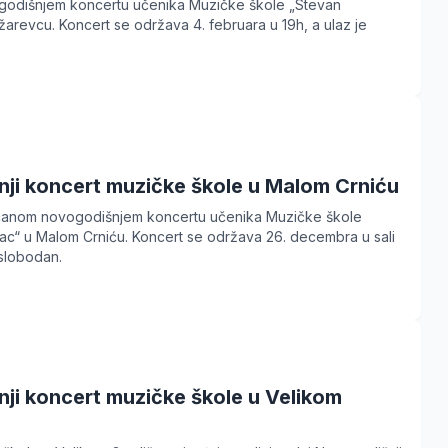
lugodišnjem koncertu učenika Muzičke škole „Stevan
arevcu. Koncert se održava 4. februara u 19h, a ulaz je
ji koncert muzičke škole u Malom Crniću
ečanom novogodišnjem koncertu učenika Muzičke škole
ac“ u Malom Crniću. Koncert se održava 26. decembra u sali
slobodan.
ji koncert muzičke škole u Velikom