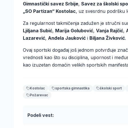
Gimnastički savez Srbije
,
Savez za školski sp
„SO Partizan“ Kostolac
, uz svesrdnu podršku 
Za regularnost takmičenja zadužen je stručni sudi
Ljiljana Subić
,
Marija Golubović
,
Vanja Rajčić
,
Lazarević
,
Anđela Jauković
i
Biljana Živković
.
Ovaj sportski događaj još jednom potvrđuje znač
vrednosti kao što su disciplina, upornost i međ
kao izuzetan domaćin velikih sportskih manifesta
Kostolac
sportska gimnastika
školski sport
Požarevac
Podeli vest: