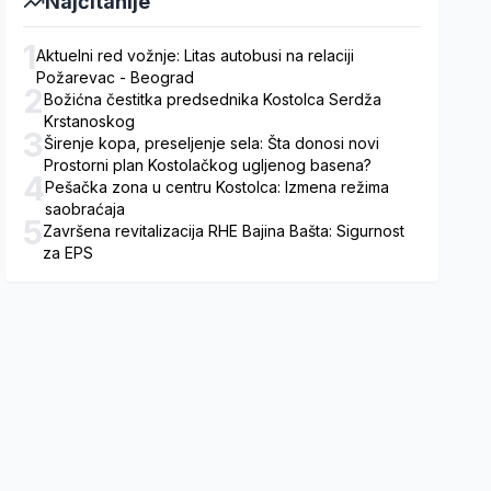
Najčitanije
1
Aktuelni red vožnje: Litas autobusi na relaciji
Požarevac - Beograd
2
Božićna čestitka predsednika Kostolca Serdža
Krstanoskog
3
Širenje kopa, preseljenje sela: Šta donosi novi
Prostorni plan Kostolačkog ugljenog basena?
4
Pešačka zona u centru Kostolca: Izmena režima
saobraćaja
5
Završena revitalizacija RHE Bajina Bašta: Sigurnost
za EPS