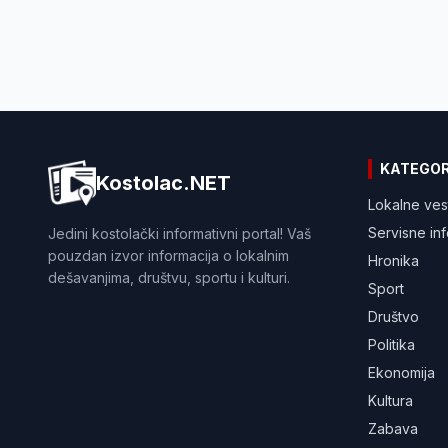
KATEGOR
Kostolac.NET
Lokalne ves
Servisne in
Jedini kostolački informativni portal! Vaš
pouzdan izvor informacija o lokalnim
Hronika
dešavanjima, društvu, sportu i kulturi.
Sport
Društvo
Politika
Ekonomija
Kultura
Zabava