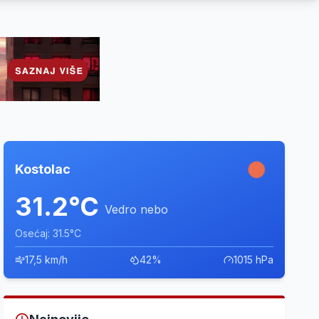
Kostolac
31.2°C
Vedro nebo
Osećaj: 31.5°C
17,5 km/h
42%
1015 hPa