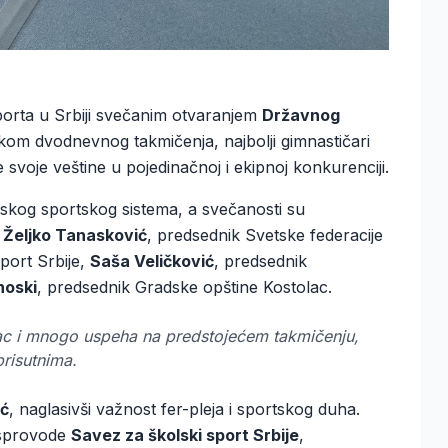
orta u Srbiji svečanim otvaranjem
Državnog
kom dvodnevnog takmičenja, najbolji gimnastičari
 svoje veštine u pojedinačnoj i ekipnoj konkurenciji.
lskog sportskog sistema, a svečanosti su
i
Željko Tanasković
, predsednik Svetske federacije
port Srbije,
Saša Veličković
, predsednik
noski
, predsednik Gradske opštine Kostolac.
ac i mnogo uspeha na predstojećem takmičenju,
risutnima.
ić
, naglasivši važnost fer-pleja i sportskog duha.
i sprovode
Savez za školski sport Srbije
,