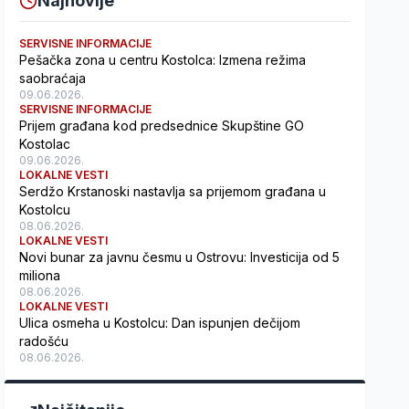
Najnovije
SERVISNE INFORMACIJE
Pešačka zona u centru Kostolca: Izmena režima
saobraćaja
09.06.2026.
SERVISNE INFORMACIJE
Prijem građana kod predsednice Skupštine GO
Kostolac
09.06.2026.
LOKALNE VESTI
Serdžo Krstanoski nastavlja sa prijemom građana u
Kostolcu
08.06.2026.
LOKALNE VESTI
Novi bunar za javnu česmu u Ostrovu: Investicija od 5
miliona
08.06.2026.
LOKALNE VESTI
Ulica osmeha u Kostolcu: Dan ispunjen dečijom
radošću
08.06.2026.