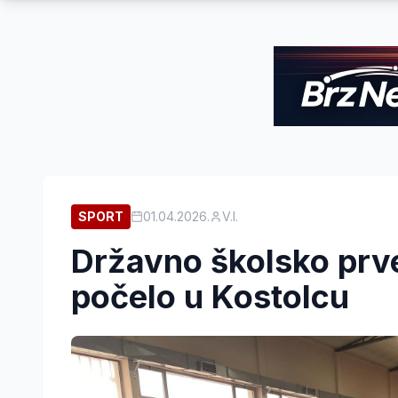
SPORT
01.04.2026.
V.I.
Državno školsko prve
počelo u Kostolcu