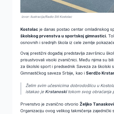
Izvor: Ilustracija/Radio Stil Kostolac
Kostolac
je danas postao centar omladinskog sp
školskog prvenstva u sportskoj gimnastici
. To
osnovnih i srednjih škola iz cele zemlje pokazaće
Ovaj prestižni događaj predstavlja završnicu ško
prisustvovali visoki zvaničnici. Među njima su bil
za školski sport i predsednik Saveza za školski s
Gimnastičkog saveza Srbije, kao i
Serdžo Krsta
Želim svim učesnicima dobrodošlicu u Kostol
istakao je
Krstanoski
tokom svog obraćanja p
Prvenstvo je zvanično otvorio
Željko Tanaskov
Organizaciju ovog velikog takmičenja zajedničk