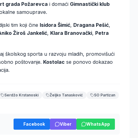
ort grada Požarevca
i domaći
Gimnastički klub
lokalne samouprave.
jski tim koji čine
Isidora Šimić
,
Dragana Pešić
,
Aniko Žiroš Jankelić
,
Klara Branovački
,
Petra
aj školskog sporta u razvoju mladih, promovišući
usobno poštovanje.
Kostolac
se ponovo dokazao
cija.
Serdžo Krstanoski
Željko Tanasković
SO Partizan
Facebook
Viber
WhatsApp