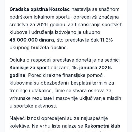
Gradska opština Kostolac
nastavlja sa snažnom
podrškom lokalnom sportu, opredelivši značajna
sredstva za 2026. godinu. Za finansiranje sportskih
klubova i udruženja izdvojeno je ukupno
45.000.000 dinara
, što predstavlja čak 11,2%
ukupnog budžeta opštine.
Odluka o raspodeli sredstava doneta je na sednici
Komisije za sport
održanoj
15. januara 2026.
godine
. Pored direktne finansijske pomoći,
klubovima su obezbeđeni i besplatni termini za
treninge i utakmice, čime se stvara osnova za
vrhunske rezultate i masovnije uključivanje mladih
u sportske aktivnosti.
Najveći iznosi opredeljeni su za najuspešnije
kolektive. Na vrhu liste nalaze se
Rukometni klub