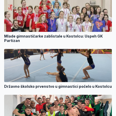
Mlade gimnastičarke zablistale u Kostolcu: Uspeh GK
Partizan
Državno školsko prvenstvo u gimnastici počelo u Kostolcu