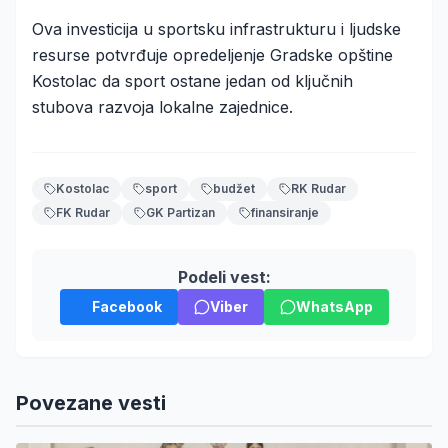
Ova investicija u sportsku infrastrukturu i ljudske
resurse potvrđuje opredeljenje Gradske opštine
Kostolac da sport ostane jedan od ključnih
stubova razvoja lokalne zajednice.
Kostolac
sport
budžet
RK Rudar
FK Rudar
GK Partizan
finansiranje
Podeli vest:
Facebook
Viber
WhatsApp
Povezane vesti