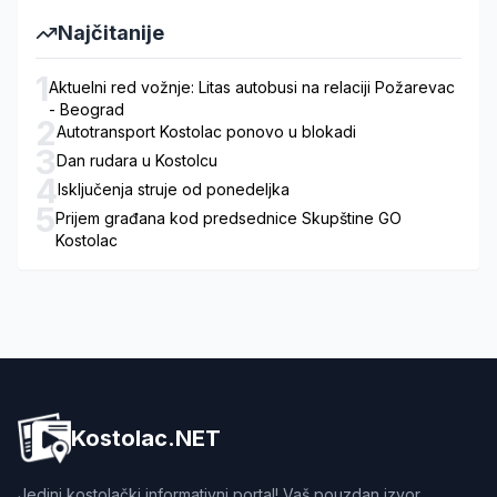
Najčitanije
1
Aktuelni red vožnje: Litas autobusi na relaciji Požarevac
- Beograd
2
Autotransport Kostolac ponovo u blokadi
3
Dan rudara u Kostolcu
4
Isključenja struje od ponedeljka
5
Prijem građana kod predsednice Skupštine GO
Kostolac
Kostolac.NET
Jedini kostolački informativni portal! Vaš pouzdan izvor