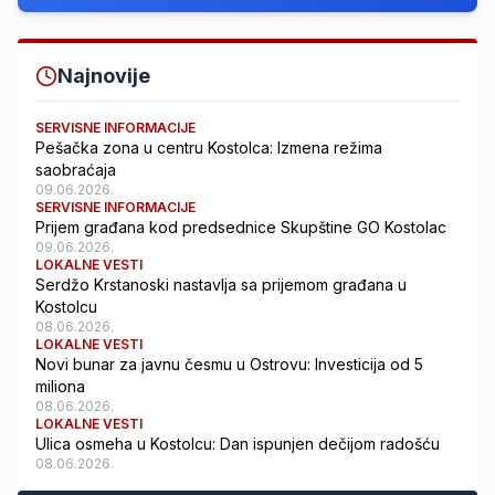
Najnovije
SERVISNE INFORMACIJE
Pešačka zona u centru Kostolca: Izmena režima
saobraćaja
09.06.2026.
SERVISNE INFORMACIJE
Prijem građana kod predsednice Skupštine GO Kostolac
09.06.2026.
LOKALNE VESTI
Serdžo Krstanoski nastavlja sa prijemom građana u
Kostolcu
08.06.2026.
LOKALNE VESTI
Novi bunar za javnu česmu u Ostrovu: Investicija od 5
miliona
08.06.2026.
LOKALNE VESTI
Ulica osmeha u Kostolcu: Dan ispunjen dečijom radošću
08.06.2026.