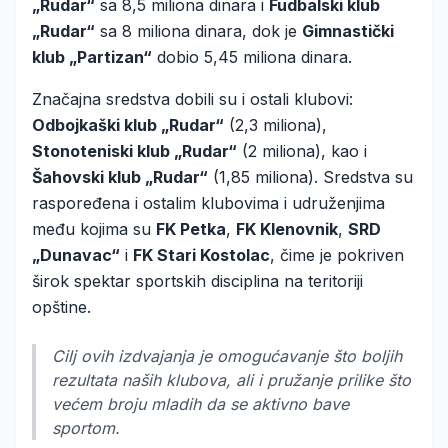
„Rudar“
sa 8,5 miliona dinara i
Fudbalski klub
„Rudar“
sa 8 miliona dinara, dok je
Gimnastički
klub „Partizan“
dobio 5,45 miliona dinara.
Značajna sredstva dobili su i ostali klubovi:
Odbojkaški klub „Rudar“
(2,3 miliona),
Stonoteniski klub „Rudar“
(2 miliona), kao i
Šahovski klub „Rudar“
(1,85 miliona). Sredstva su
raspoređena i ostalim klubovima i udruženjima
među kojima su
FK Petka
,
FK Klenovnik
,
SRD
„Dunavac“
i
FK Stari Kostolac
, čime je pokriven
širok spektar sportskih disciplina na teritoriji
opštine.
Cilj ovih izdvajanja je omogućavanje što boljih
rezultata naših klubova, ali i pružanje prilike što
većem broju mladih da se aktivno bave
sportom.