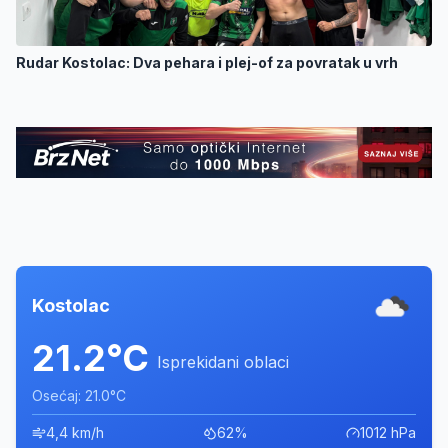
Rudar Kostolac: Dva pehara i plej-of za povratak u vrh
Kostolac
21.2°C
Isprekidani oblaci
Osećaj: 21.0°C
4,4 km/h
62%
1012 hPa